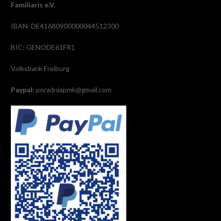
Familiaris e.V.
IBAN: DE41680900000044512300
BIC: GENODE61FR1
Volksbank Freiburg
Paypal:
poradniapmk@gmail.com