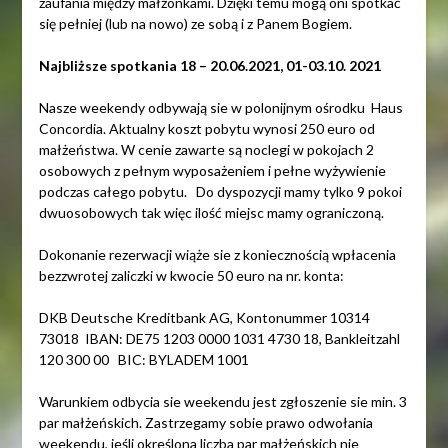
zaufania między małżonkami. Dzięki temu mogą oni spotkać
się pełniej (lub na nowo) ze sobą i z Panem Bogiem.
Najbliższe spotkania 18 – 20.06.2021, 01-03.10. 2021
Nasze weekendy odbywają sie w polonijnym ośrodku Haus
Concordia. Aktualny koszt pobytu wynosi 250 euro od
małżeństwa. W cenie zawarte są noclegi w pokojach 2
osobowych z pełnym wyposażeniem i pełne wyżywienie
podczas całego pobytu. Do dyspozycji mamy tylko 9 pokoi
dwuosobowych tak więc ilość miejsc mamy ograniczoną.
Dokonanie rezerwacji wiąże sie z koniecznością wpłacenia
bezzwrotej zaliczki w kwocie 50 euro na nr. konta:
DKB Deutsche Kreditbank AG, Kontonummer 10314
73018 IBAN: DE75 1203 0000 1031 4730 18, Bankleitzahl
120 300 00 BIC: BYLADEM 1001
Warunkiem odbycia sie weekendu jest zgłoszenie sie min. 3
par małżeńskich. Zastrzegamy sobie prawo odwołania
weekendu, jeśli określona liczba par małżeńskich nie