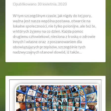
Opublikowano
30 kwietnia, 2020
W tym szczególnym czasie, jak nigdy do tej pory,
ważna jest nasza wspólna postawa, otwarcie na
lokalne społeczności, nie tylko polonijne, ale też te,
w których żyjemy na co dzień. Każda pomoc
drugiemu człowiekowi, niesiona z troską o zdrowie
innych i własne oraz z poszanowaniem dla
obowiązujących przepisów, szczególnie tych
nadzwyczajnych stanowi dowód, iż także…