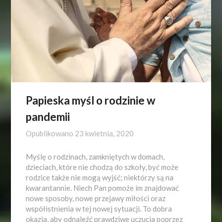
Papieska myśl o rodzinie w
pandemii
Opublikowano
23 kwietnia, 2020
Myślę o rodzinach, zamkniętych w domach,
dzieciach, które nie chodzą do szkoły, być może
rodzice także nie mogą wyjść; niektórzy są na
kwarantannie. Niech Pan pomoże im znajdować
nowe sposoby, nowe przejawy miłości oraz
współistnienia w tej nowej sytuacji. To dobra
okazja, aby odnaleźć prawdziwe uczucia poprzez