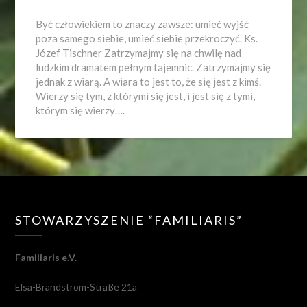
Być człowiekiem to znaczy zawsze: umieć wyjść
poza samego siebie, umieć siebie przekroczyć. Ks.
Józef Tischner Zatrzymajmy się na chwilę nad
ludzkim dramatem pełnym tajemnic. Zatrzymajmy się
jednak z wiarą. A wiara to jest to, że się jest z kimś.
Wierzy się tym, z którymi się jest, i jest się z tymi,
którym się wierzy….
STOWARZYSZENIE “FAMILIARIS”
Familiaris e.V.
Elsa-Brandström-Straße 21a