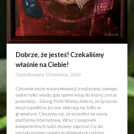
Dobrze, że jesteś! Czekaliśmy
właśnie na Ciebie!
Opublikowano
10 kwietnia, 2020
Człowiek może w konsekwencji zrealizować samego
siebie tylko wtedy, gdy spełni misję do której został
powołany… Georg Picht Wiemy dobrze, że życiu nie
ma przypadków, bo one zdarzają się tylko w
gramatyce. Cieszymy się, że wszedłeś na naszą
platformę internetową. Wraz z zespołem
kompetentnych ludzi chcemy zaprosić Cię do
portalu poświęconego problematyce rodziny,