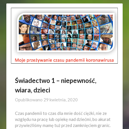
Świadectwo 1 – niepewność,
wiara, dzieci
Opublikowano
29 kwietnia, 2020
Czas pandemii to czas dla mnie dość ciężki, nie ze
względu na pracę lub opiekę nad dziećmi, bo akurat
przywieźliśmy mamę tuż przed zamknięciem granic.