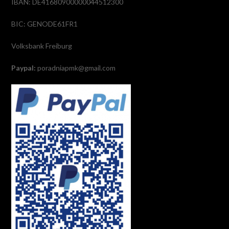
IBAN: DE41680900000044512300
BIC: GENODE61FR1
Volksbank Freiburg
Paypal:
poradniapmk@gmail.com