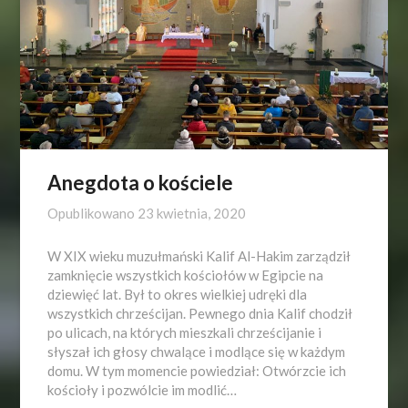
Anegdota o kościele
Opublikowano
23 kwietnia, 2020
W XIX wieku muzułmański Kalif Al-Hakim zarządził
zamknięcie wszystkich kościołów w Egipcie na
dziewięć lat. Był to okres wielkiej udręki dla
wszystkich chrześcijan. Pewnego dnia Kalif chodził
po ulicach, na których mieszkali chrześcijanie i
słyszał ich głosy chwalące i modlące się w każdym
domu. W tym momencie powiedział: Otwórzcie ich
kościoły i pozwólcie im modlić…