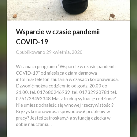
Wsparcie w czasie pandemii
COVID-19
Opublikowano
29 kwietnia, 2020
W ramach programu “Wsparcie w czasie pandemii
COVID-19” od miesiąca działa darmowa
infolinia/telefon zaufania w czasach koronawirusa.
Dzwonić można codziennie od godz. 20.00 do
21.00. tel. 017680246939 tel. 01732920781 tel.
0761/38493348 Masz trudną sytuację rodzinną?
Nie umiesz odnaleźć się w nowej rzeczywistości?
Kryzys koronawirusa spowodował problemy w
pracy? Jesteś zatroskany/-a sytuacją dziecka w
dobie nauczania…