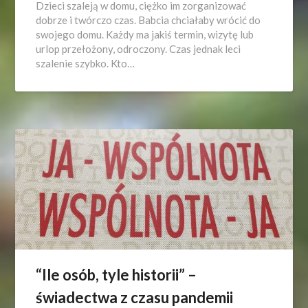
Dzieci szaleją w domu, ciężko im zorganizować
dobrze i twórczo czas. Babcia chciałaby wrócić do
swojego domu. Każdy ma jakiś termin, wizytę lub
urlop przełożony, odroczony. Czas jednak leci
szalenie szybko. Kto…
“Ile osób, tyle historii” –
świadectwa z czasu pandemii