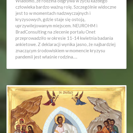
Wiadomo, że rodzina odgrywa w życiu każdego
człowieka bardzo ważną rolę. Szczególnie widoczne
jest to w momentach nadzwyczajnych i
kryzysowych, gdzie staje się ostoją,
uprzywilejowanym miejscem. NEUROHM i
BradConsulting na zlecenie portalu Onet
przeprowadziło w okresie 11-14 kwietnia badania
ankietowe. Z deklaracji wynika jasno, że najbardziej
znaczącym środowiskiem w momencie kryzysu
pandemii jest właśnie rodzina….