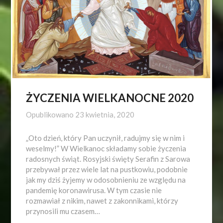
ŻYCZENIA WIELKANOCNE 2020
Opublikowano
23 kwietnia, 2020
„Oto dzień, który Pan uczynił, radujmy się w nim i
weselmy!” W Wielkanoc składamy sobie życzenia
radosnych świąt. Rosyjski święty Serafin z Sarowa
przebywał przez wiele lat na pustkowiu, podobnie
jak my dziś żyjemy w odosobnieniu ze względu na
pandemię koronawirusa. W tym czasie nie
rozmawiał z nikim, nawet z zakonnikami, którzy
przynosili mu czasem…