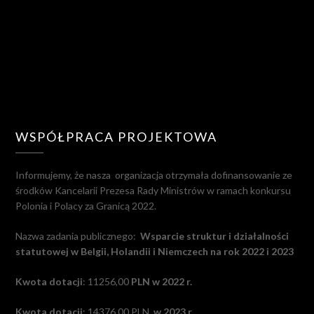
WSPÓŁPRACA PROJEKTOWA
Informujemy, że nasza
organizacja otrzymała dofinansowanie ze
środków Kancelarii Prezesa Rady Ministrów w ramach konkursu
Polonia i Polacy za Granicą 2022.
Nazwa zadania publicznego:
Wsparcie struktur i działalności
statutowej w Belgii, Holandii i Niemczech na rok 2022 i 2023
Kwota dotacji
: 11256,00
PLN w 2022 r.
Kwota dotacji
: 14376,00 PLN
w 2023 r.