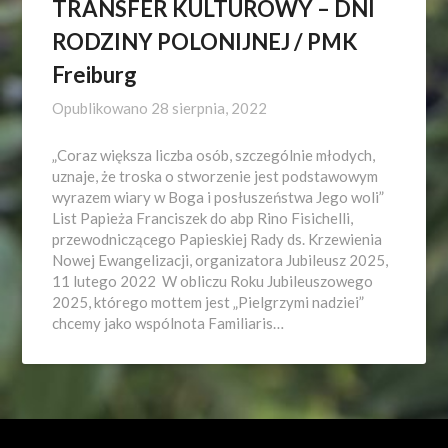
TRANSFER KULTUROWY – DNI
RODZINY POLONIJNEJ / PMK
Freiburg
Opublikowano
28 sierpnia, 2022
„Coraz większa liczba osób, szczególnie młodych,
uznaje, że troska o stworzenie jest podstawowym
wyrazem wiary w Boga i posłuszeństwa Jego woli”
List Papieża Franciszek do abp Rino Fisichelli,
przewodniczącego Papieskiej Rady ds. Krzewienia
Nowej Ewangelizacji, organizatora Jubileusz 2025,
11 lutego 2022 W obliczu Roku Jubileuszowego
2025, którego mottem jest „Pielgrzymi nadziei”
chcemy jako wspólnota Familiaris…