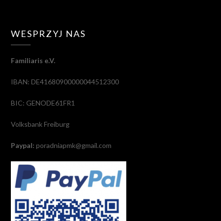
WESPRZYJ NAS
Familiaris e.V.
IBAN: DE41680900000044512300
BIC: GENODE61FR1
Volksbank Freiburg
Paypal:
poradniapmk@gmail.com