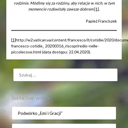
rodzinie. Módlmy się za rodziny, aby relacje w nich, w tym
momencie rozkwitały zawsze dobrem
[1]
.
Papież Franciszek
[1]
http://w2.vatican.va/content/francesco/it/cotidie/2020/docum
francesco-cotidie_ 20200316_riscopriredio-nelle-
piccolecose.html (data dostępu: 22.04.2020).
SZUKAJ:
OSTATNIE WPISY
Podwórko „Emi i Gracji”