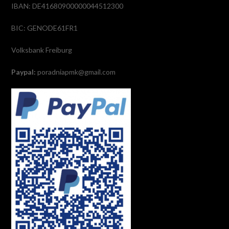
IBAN: DE41680900000044512300
BIC: GENODE61FR1
Volksbank Freiburg
Paypal:
poradniapmk@gmail.com