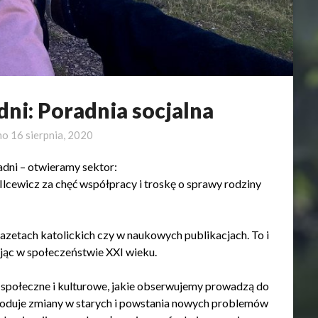
ni: Poradnia socjalna
no
16 sierpnia, 2020
adni – otwieramy sektor:
Ilcewicz za chęć współpracy i troskę o sprawy rodziny
zetach katolickich czy w naukowych publikacjach. To i
ąc w społeczeństwie XXI wieku.
 społeczne i kulturowe, jakie obserwujemy prowadzą do
woduje zmiany w starych i powstania nowych problemów