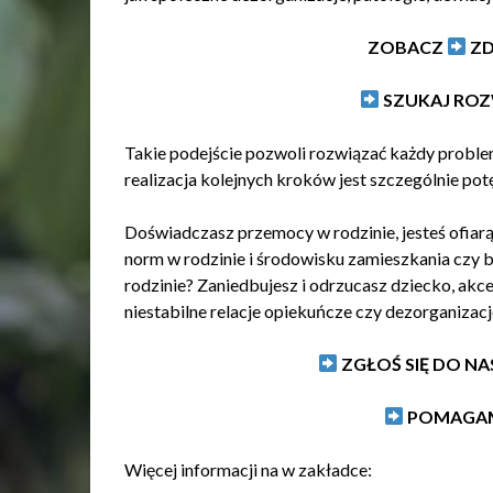
ZOBACZ
ZD
SZUKAJ RO
Takie podejście pozwoli rozwiązać każdy probl
realizacja kolejnych kroków jest szczególnie pot
Doświadczasz przemocy w rodzinie, jesteś ofia
norm w rodzinie i środowisku zamieszkania cz
rodzinie? Zaniedbujesz i odrzucasz dziecko, akc
niestabilne relacje opiekuńcze czy dezorganizacj
ZGŁOŚ SIĘ DO NA
POMAGA
Więcej informacji na w zakładce: