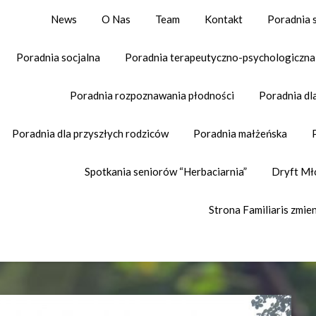
News
O Nas
Team
Kontakt
Poradnia 
Poradnia socjalna
Poradnia terapeutyczno-psychologiczna
Poradnia rozpoznawania płodności
Poradnia dla
Poradnia dla przyszłych rodziców
Poradnia małżeńska
Spotkania seniorów “Herbaciarnia”
Dryft Mł
Strona Familiaris zmien