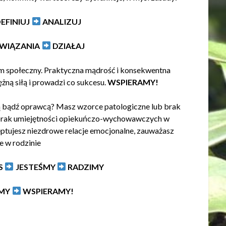
EFINIUJ
ANALIZUJ
ZWIĄZANIA
DZIAŁAJ
em społeczny. Praktyczna mądrość i konsekwentna
ężną siłą i prowadzi co sukcesu.
WSPIERAMY!
rą bądź oprawcą? Masz wzorce patologiczne lub brak
y brak umiejętności opiekuńczo-wychowawczych w
eptujesz niezdrowe relacje emocjonalne, zauważasz
e w rodzinie
S
JESTEŚMY
RADZIMY
MY
WSPIERAMY!