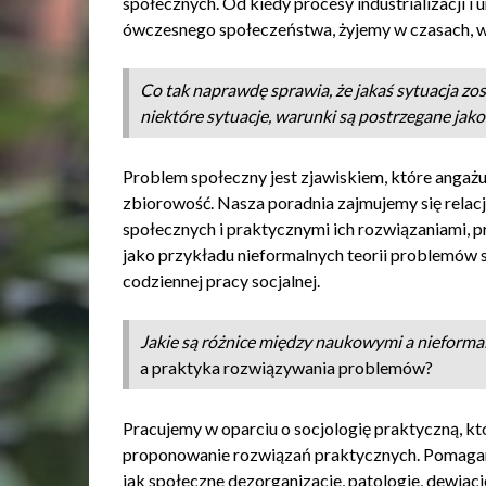
społecznych. Od kiedy procesy industrializacji 
ówczesnego społeczeństwa, żyjemy w czasach, 
Co tak naprawdę sprawia, że jakaś sytuacja zo
niektóre sytuacje, warunki są postrzegane jako
Problem społeczny jest zjawiskiem, które angażuj
zbiorowość. Nasza poradnia zajmujemy się rela
społecznych i praktycznymi ich rozwiązaniami
jako przykładu nieformalnych teorii problemów 
codziennej pracy socjalnej.
Jakie są różnice między naukowymi a nieform
a praktyka rozwiązywania problemów?
Pracujemy w oparciu o socjologię praktyczną, kt
proponowanie rozwiązań praktycznych. Pomagamy
jak społeczne dezorganizacje, patologie, dewiacj