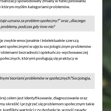
i urbanizacji spowodowały zmiany w funkcjonowaniu
w którym myślim kategoriami problemów.
staje uznana za problem społeczny?” oraz „dlaczego
 problemy, podczas gdy inne nie?
e zwykle emocjonalnie i intelektualnie szerszą
cjami społecznymi w ujęciu socjologicznym problemów
, problemami bezradności opiekuńczo-wychowawczej
społecznych, którymi posługują się praktycy w
alnymi teoriami problemów w społecznych?
Socjologia,
órej celem jest identyfikowanie, diagnozowanie oraz
 określić i przyjrzeć się problemom społecznym takie
e, konflikty wartości czy dysfunkcje, w myśl zasady: