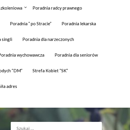
szkoleniowa
Poradnia radcy prawnego
Poradnia ” po Stracie”
Poradnia lekarska
 singli
Poradnia dla narzeczonych
Poradnia wychowawcza
Poradnia dla seniorów
odych “DM”
Strefa Kobiet “SK”
iła adres
SZUKAJ: