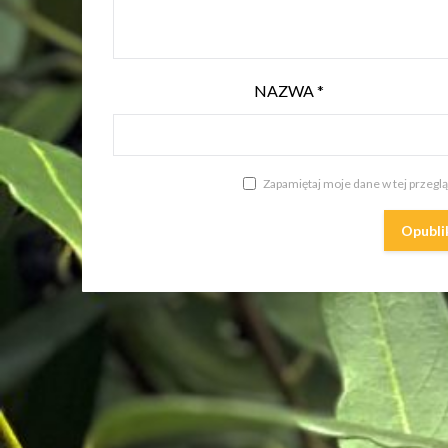
NAZWA
*
Zapamiętaj moje dane w tej przegl