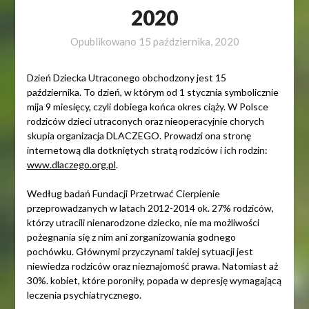
2020
Opublikowano
15 października, 2020
Dzień Dziecka Utraconego obchodzony jest 15
października. To dzień, w którym od 1 stycznia symbolicznie
mija 9 miesięcy, czyli dobiega końca okres ciąży. W Polsce
rodziców dzieci utraconych oraz nieoperacyjnie chorych
skupia organizacja DLACZEGO. Prowadzi ona stronę
internetową dla dotkniętych stratą rodziców i ich rodzin:
www.dlaczego.org.pl
.
Według badań Fundacji Przetrwać Cierpienie
przeprowadzanych w latach 2012-2014 ok. 27% rodziców,
którzy utracili nienarodzone dziecko, nie ma możliwości
pożegnania się z nim ani zorganizowania godnego
pochówku. Głównymi przyczynami takiej sytuacji jest
niewiedza rodziców oraz nieznajomość prawa. Natomiast aż
30%. kobiet, które poroniły, popada w depresję wymagającą
leczenia psychiatrycznego.