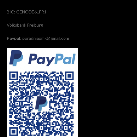
BIC: GENODE61FR1
Volksbank Freiburg
Paypal:
poradniapmk@gmail.com