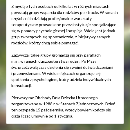
Z myślą o tych osobach od kilku lat w różnych miastach
powstają grupy wsparcia dla rodziców po stracie. W ramach
części z nich działają profesjonalne warsztaty
terapeutyczne prowadzone przez instytucje specjalizujące
się w pomocy psychologicznej i hospicja. Wiele jest jednak
grup tworzących się spontanicznie, z inicjatywy samych
rodziców, którzy chcą sobie pomagać.
Zazwyczaj takie grupy gromadzą się przy parafiach,
m.in. w ramach duszpasterstwa rodzin. Po Mszy
św. przeżywają czas dzielenia się swoimi doświadczeniami
i przemyśleniami. W wielu miejscach organizuje się
spotkania z psychologiem, który udziela indywidualnych
konsultacji.
Pierwszy raz Obchody Dnia Dziecka Utraconego
zorganizowano w 1988 r. w Stanach Zjednoczonych. Dzień
ten przypada 15 października, wtedy bowiem kończy się
ciąża licząc umownie od 1 stycznia.