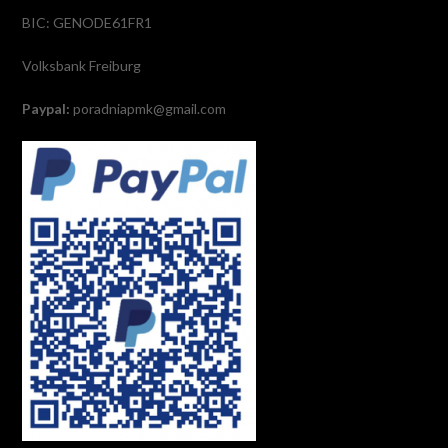
BIC: GENODE61FR1
Volksbank Freiburg
Paypal:
poradniapmk@gmail.com