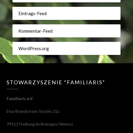
Eintrags-Feed
Kommentar-Feed
WordPress.org
STOWARZYSZENIE “FAMILIARIS”
Familiaris e.V.
Elsa-Brandström-Straße 21a
79111 Freiburg im Breisgau/ Niemcy