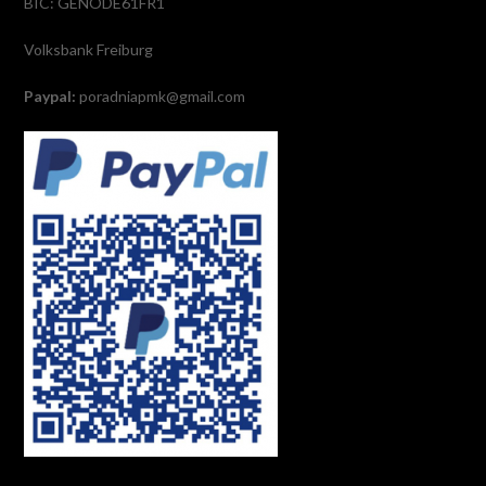
BIC: GENODE61FR1
Volksbank Freiburg
Paypal:
poradniapmk@gmail.com